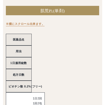
肌荒れ(単剤)
※横にスクロール出来ます。
医薬品名
用法
1日服用錠数
処方日数
ピオチン散 0.2%(フリー)
1日2回
1回2包