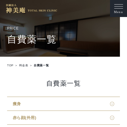
Menu
PRICE
自費薬一覧
TOP
料金表
自費薬一覧
自費薬一覧
痩身
赤ら顔(外用)