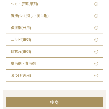
シミ・肝斑(単剤)
調清(シミ消し・美白剤)
保湿剤(外用)
ニキビ(単剤)
肌荒れ(単剤)
増毛剤・育毛剤
まつげ(外用)
痩身