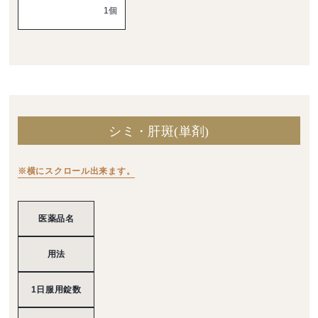
1個
シミ・肝斑(単剤)
※横にスクロール出来ます。
医薬品名
用法
1日服用錠数