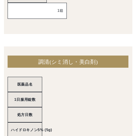
1箱
調清(シミ消し・美白剤)
医薬品名
1日服用錠数
処方日数
ハイドロキノン5% (5g)