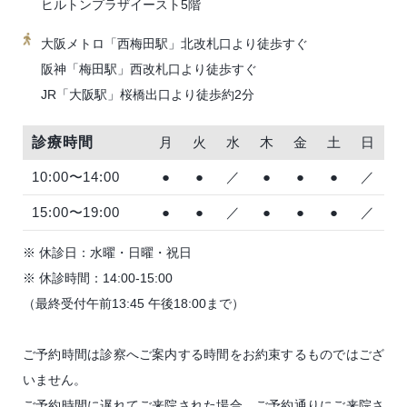
ヒルトンプラザイースト5階
大阪メトロ「西梅田駅」北改札口より徒歩すぐ
阪神「梅田駅」西改札口より徒歩すぐ
JR「大阪駅」桜橋出口より徒歩約2分
診療時間
月
火
水
木
金
土
日
10:00〜14:00
●
●
／
●
●
●
／
15:00〜19:00
●
●
／
●
●
●
／
※ 休診日：水曜・日曜・祝日
※ 休診時間：14:00-15:00
（最終受付午前13:45 午後18:00まで）
ご予約時間は診察へご案内する時間をお約束するものではござ
いません。
ご予約時間に遅れてご来院された場合、ご予約通りにご来院さ