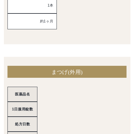
1本
約1ヶ月
まつげ(外用)
医薬品名
1日服用錠数
処方日数