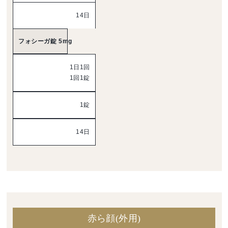
14日
フォシーガ錠 5mg
1日1回
1回1錠
1錠
14日
赤ら顔(外用)