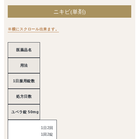
ニキビ(単剤)
※横にスクロール出来ます。
医薬品名
用法
1日服用錠数
処方日数
ユベラ錠 50mg
1日2回
1回2錠