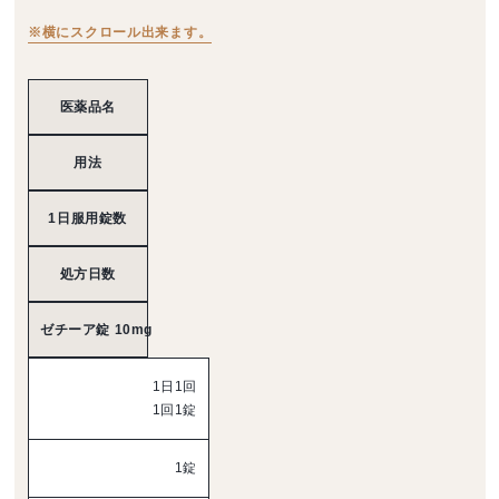
※横にスクロール出来ます。
医薬品名
用法
1日服用錠数
処方日数
ゼチーア錠 10mg
1日1回
1回1錠
1錠