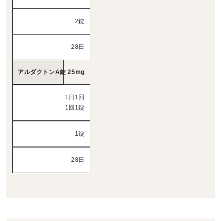
2錠
28日
アルダクトンA錠 25mg
1日1回
1回1錠
1錠
28日