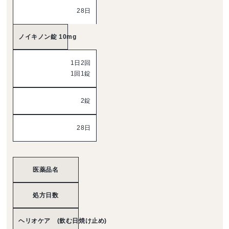
28日
ノイキノン錠 10mg
1日2回
1回1錠
2錠
28日
医薬品名
処方日数
ヘリオケア (飲む日焼け止め)