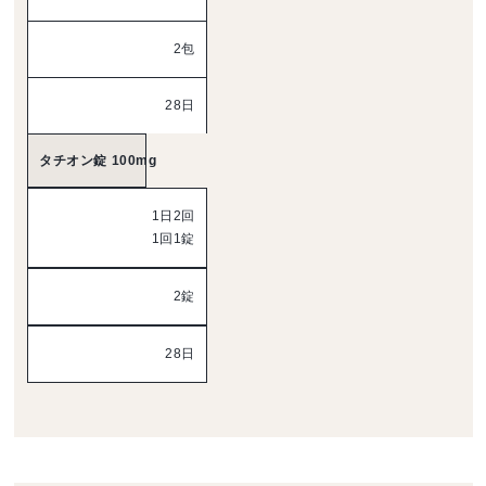
2包
28日
タチオン錠 100mg
1日2回
1回1錠
2錠
28日